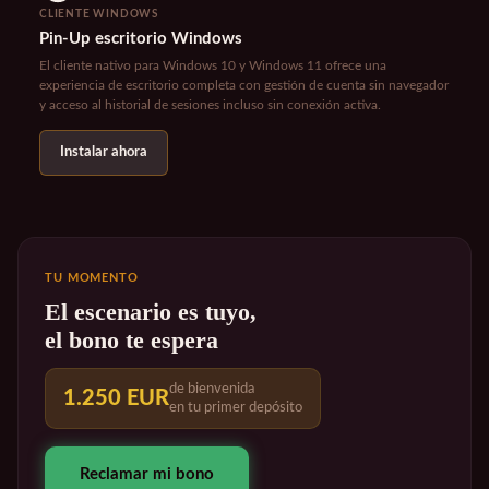
CLIENTE WINDOWS
Pin-Up escritorio Windows
El cliente nativo para Windows 10 y Windows 11 ofrece una
experiencia de escritorio completa con gestión de cuenta sin navegador
y acceso al historial de sesiones incluso sin conexión activa.
Instalar ahora
TU MOMENTO
El escenario es tuyo,
el bono te espera
de bienvenida
1.250 EUR
en tu primer depósito
Reclamar mi bono