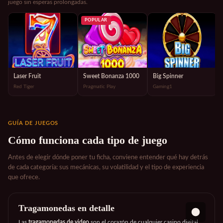
juego sin esperas prolongadas.
POPULAR
Laser Fruit
Sweet Bonanza 1000
Big Spinner
Red Tiger
Pragmatic Play
Gaming1
GUÍA DE JUEGOS
Cómo funciona cada tipo de juego
Antes de elegir dónde poner tu ficha, conviene entender qué hay detrás
de cada categoría: sus mecánicas, su volatilidad y el tipo de experiencia
que ofrece.
Tragamonedas en detalle
Las
tragamonedas de video
son el corazón de cualquier casino digital.