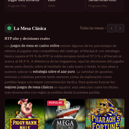
Bigger Bass Bonanza
Zeus
Santas Xmas Rush
Pragmatic Play
WMS
Pragmatic Play
La Mesa Clásica
‹
›
Todas las mesas
RTP alto y decisiones reales
Los
juegos de mesa en casino online
reúnen algunos de los porcentajes de
retorno al jugador más competitivos del catálogo: el blackjack con estrategia
básica supera el 99 % de RTP, la ruleta europea ronda el 97,3 % y el bacará se
acerca al 98,9 %. A diferencia de las tragaperras, aquí las decisiones del jugador
tienen peso directo sobre el resultado de cada mano o tirada, lo que atrae a
quienes valoran la
estrategia sobre el azar puro
. La variedad de apuestas
mínimas y máximas permite tanto sesiones cortas de exploración como
partidas largas con mayor concentración táctica. Para quienes buscan los
mejores juegos de mesa clásicos
en español, esta selección cubre los títulos
más reconocidos con reglas accesibles desde la primera partida.
POPULAR