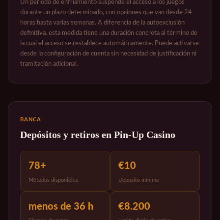
Un periodo de enfriamiento suspende el acceso a los juegos
durante un plazo determinado, con opciones que van desde 24
horas hasta varias semanas. A diferencia de la autoexclusión
definitiva, esta medida tiene una duración concreta al término de
la cual el acceso se restablece automáticamente. Puede activarse
desde la configuración de cuenta sin necesidad de justificación ni
tramitación adicional.
BANCA
Depósitos y retiros en Pin-Up Casino
78+
€10
Métodos disponibles
Depósito mínimo
menos de 36 h
€8.200