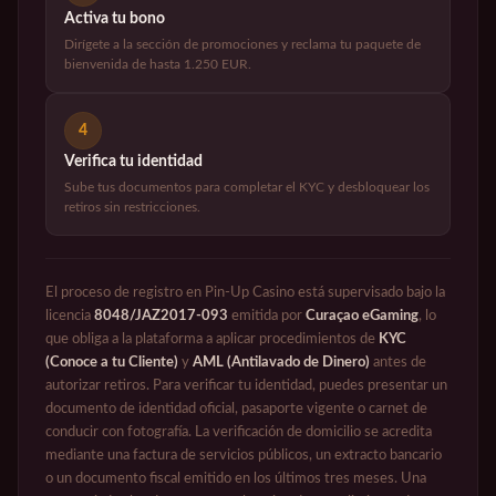
Activa tu bono
Dirígete a la sección de promociones y reclama tu paquete de
bienvenida de hasta 1.250 EUR.
4
Verifica tu identidad
Sube tus documentos para completar el KYC y desbloquear los
retiros sin restricciones.
El proceso de registro en Pin-Up Casino está supervisado bajo la
licencia
8048/JAZ2017-093
emitida por
Curaçao eGaming
, lo
que obliga a la plataforma a aplicar procedimientos de
KYC
(Conoce a tu Cliente)
y
AML (Antilavado de Dinero)
antes de
autorizar retiros. Para verificar tu identidad, puedes presentar un
documento de identidad oficial, pasaporte vigente o carnet de
conducir con fotografía. La verificación de domicilio se acredita
mediante una factura de servicios públicos, un extracto bancario
o un documento fiscal emitido en los últimos tres meses. Una