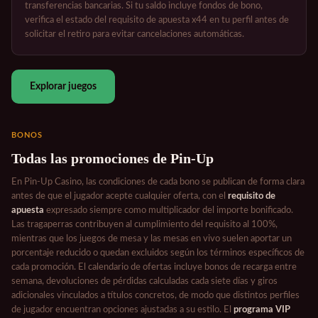
transferencias bancarias. Si tu saldo incluye fondos de bono,
verifica el estado del requisito de apuesta x44 en tu perfil antes de
solicitar el retiro para evitar cancelaciones automáticas.
Explorar juegos
BONOS
Todas las promociones de Pin-Up
En Pin-Up Casino, las condiciones de cada bono se publican de forma clara
antes de que el jugador acepte cualquier oferta, con el
requisito de
apuesta
expresado siempre como multiplicador del importe bonificado.
Las tragaperras contribuyen al cumplimiento del requisito al 100%,
mientras que los juegos de mesa y las mesas en vivo suelen aportar un
porcentaje reducido o quedan excluidos según los términos específicos de
cada promoción. El calendario de ofertas incluye bonos de recarga entre
semana, devoluciones de pérdidas calculadas cada siete días y giros
adicionales vinculados a títulos concretos, de modo que distintos perfiles
de jugador encuentran opciones ajustadas a su estilo. El
programa VIP