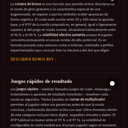
La
compra de bonus
es una función que permite activar directamente
la ronda de giros gratuitos o la característica especial de una
tragamoneda, sin esperar a que los símbolos scatter aparezcan de
forma orgánica. El coste suele oscilar entre 50 y 100 veces la apuesta
base, y el RTP de la ronda comprada es, en general, igual o ligeramente
superior al del juego en modo normal, situándose habitualmente entre
el 96 % y el 98 %. La
volatilidad efectiva aumenta
porque el jugador
concentra presupuesto en pocas rondas de alto potencial. Es un
formato pensado para sesiones cortas e intensas, orientado a perfiles
experimentados que conocen bien la mecánica del slot que eligen.
DESCUBRIR BONUS BUY
Juegos rápidos de resultado
Los
juegos rápidos
—también llamados juegos de crash, minijuegos
instantáneos o apuestas de resultado inmediato— resuelven cada
ronda en segundos. Títulos basados en
curvas de multiplicador
permiten al jugador retirar sus ganancias antes de que la ronda
concluya, combinando decisión activa con azar. Otros formatos dentro
de esta categoría incluyen keno digital, raspaditos virtuales y dados. El
RTP habitual se mueve entre el 95 % y el 97 %. La volatilidad es
configurable en cierta medida por el propio jugador según el momento