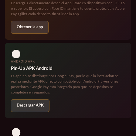
Descárgala directamente desde el App Store en dispositivos con iOS 15
o superior. El acceso con Face ID mantiene tu cuenta protegida y Apple
Pay agiliza cada depósito sin salir de la app.
Obtener la app
ANDROID APK
Pin-Up APK Android
La app no se distribuye por Google Play, por lo que la instalación se
realiza mediante APK directo compatible con Android 9 y versiones
posteriores. Google Pay está integrado para que los depósitos se
completen en segundos.
Descargar APK