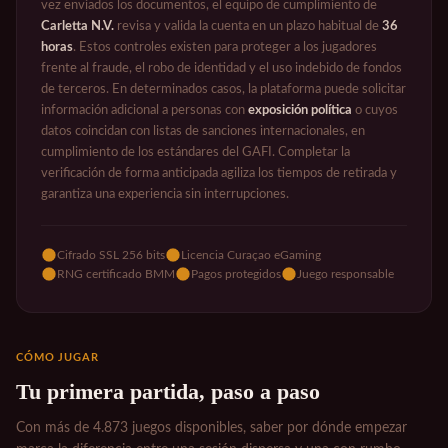
vez enviados los documentos, el equipo de cumplimiento de
Carletta N.V.
revisa y valida la cuenta en un plazo habitual de
36
horas
. Estos controles existen para proteger a los jugadores
frente al fraude, el robo de identidad y el uso indebido de fondos
de terceros. En determinados casos, la plataforma puede solicitar
información adicional a personas con
exposición política
o cuyos
datos coincidan con listas de sanciones internacionales, en
cumplimiento de los estándares del GAFI. Completar la
verificación de forma anticipada agiliza los tiempos de retirada y
garantiza una experiencia sin interrupciones.
Cifrado SSL 256 bits
Licencia Curaçao eGaming
RNG certificado BMM
Pagos protegidos
Juego responsable
CÓMO JUGAR
Tu primera partida, paso a paso
Con más de 4.873 juegos disponibles, saber por dónde empezar