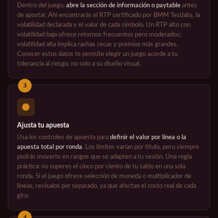
Dentro del juego,
abre la sección de información o paytable
antes
de apostar. Ahí encontrarás el RTP certificado por BMM Testlabs, la
volatilidad declarada y el valor de cada símbolo. Un RTP alto con
volatilidad baja ofrece retornos frecuentes pero moderados;
volatilidad alta implica rachas secas y premios más grandes.
Conocer estos datos te permite elegir un juego acorde a tu
tolerancia al riesgo, no solo a su diseño visual.
3
Ajusta tu apuesta
Usa los controles de apuesta para
definir el valor por línea o la
apuesta total por ronda
. Los límites varían por título, pero siempre
podrás moverte en rangos que se adapten a tu sesión. Una regla
práctica: no superes el cinco por ciento de tu saldo en una sola
ronda. Si el juego ofrece selección de moneda o multiplicador de
líneas, revísalos por separado, ya que afectan el costo real de cada
giro.
4